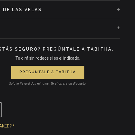
+
 DE LAS VELAS
+
STÁS SEGURO? PREGÚNTALE A TABITHA.
Te dirá sin rodeos si es el indicado.
PREGÚNTALE A TABITHA
Solo te llevará dos minutos. Te ahorrará un disgusto.
AKED?