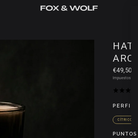
HATH
AROM
€49,50
Impuestos inc
PERFIL
CÍTRICOS
PUNTOS