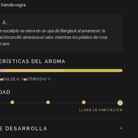
Vainilla negra.
A...
e eucalipto se eleva en un spa de Bangkok al amanecer; la
el limoncillo atraviesa el calor, mientras los pétalos de rosa
l aire.
ERÍSTICAS DEL AROMA
%
DULCE
40 %
CÍTRICO
40 %
DAD
LLENA LA HABITACIÓN
+
E DESARROLLA