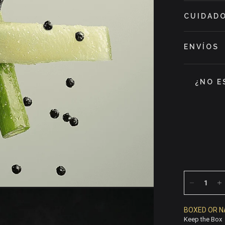
CUIDADO
ENVÍOS
¿NO E
BOXED OR N
Keep the Box