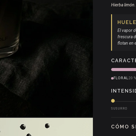
Hierba limón. 
HUELE 
El vapor d
frescura d
flotan en e
CARACT
FLORAL
20 
INTENSI
SUSURRO
CÓMO S