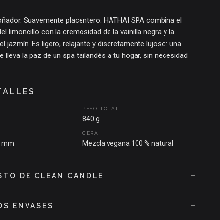
oñador. Suavemente placentero. HATHAI SPA combina el
el limoncillo con la cremosidad de la vainilla negra y la
el jazmín. Es ligero, relajante y discretamente lujoso: una
e lleva la paz de un spa tailandés a tu hogar, sin necesidad
e.
O QUE INSPIRÓ LA FRAGANCIA
TALLES
nuestros viajes por Tailandia: la tranquilidad de los jardines
PESO TOTAL
os, el aroma de las hierbas frescas en el aire y los rituales
840 g
s de calidez y tradición. HATHAI SPA captura esa magia
S
CERA
 cada nota: fresca, floral y profundamente reconfortante.
0 mm
Mezcla vegana 100 % natural
+
STO DE CLEAN CANDLE
+
OS ENVASES