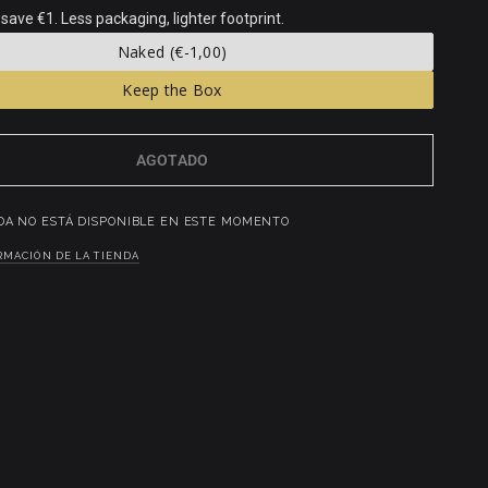
 save €1. Less packaging, lighter footprint.
Naked
(€-1,00)
Keep the Box
AGOTADO
DA NO ESTÁ DISPONIBLE EN ESTE MOMENTO
RMACIÓN DE LA TIENDA