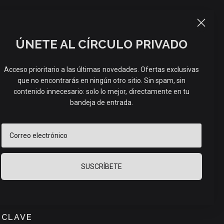
CUENTA
CARRITO (
0
)
ÚNETE AL CÍRCULO PRIVADO
AI SPA – VELA
Acceso prioritario a las últimas novedades. Ofertas exclusivas
que no encontrarás en ningún otro sitio. Sin spam, sin
ÁTICA (300 G)
contenido innecesario: solo lo mejor, directamente en tu
bandeja de entrada.
AGOTADO
Correo electrónico
luidos.
Los gastos de envío
se calculan al finalizar la compra.
1 review
SUSCRÍBETE
 OLFATIVO
DULCE
FLORAL
 CLAVE