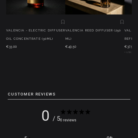
VALENCIA - ELECTRIC DIFFUSER
VALENCIA REED DIFFUSER (250
VALENC
OIL CONCENTRATE (30ML)
ML)
REFILL
€33,00
€49,50
€37,95
+ 1 SIZE
CUSTOMER REVIEWS
0
/ 5
0 reviews