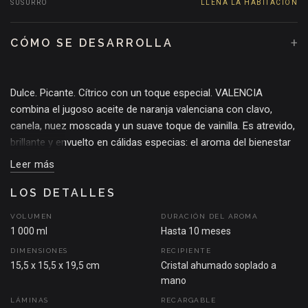
SUSURRO
LLENA LA HABITACIÓN
+
CÓMO SE DESARROLLA
Dulce. Picante. Cítrico con un toque especial. VALENCIA
combina el jugoso aceite de naranja valenciana con clavo,
canela, nuez moscada y un suave toque de vainilla. Es atrevido,
brillante y envuelto en cálidas especias: el aroma del bienestar
y la celebración con un toque picante.
Leer más
EL MOMENTO QUE INSPIRÓ LA FRAGANCIA
LOS DETALLES
Inspirado en la pasión del Sr. Fox por los aromas y en el
VOLUMEN
DURACIÓN DEL AROMA
ambiente vibrante del mercado de Ruzafa, en Valencia. Filas de
1 000 ml
Hasta 10 meses
naranjas sanguinas, puestos de especias rebosantes de
DIMENSIONES
RECIPIENTE
actividad y el intenso aroma a cítricos que impregna el aire.
15,5 x 15,5 x 19,5 cm
Cristal ahumado soplado a
Aquí es donde todo comenzó, y donde la magia sigue
mano
ocurriendo.
LÁMINAS
RECARGABLE